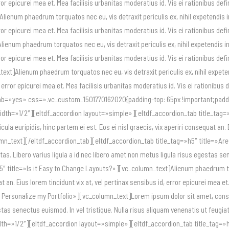
 error epicurei mea et. Mea facilisis urbanitas moderatius id. Vis ei rationibus
enum phaedrum torquatos nec eu, vis detraxit periculis ex, nihil expetendis in me
 error epicurei mea et. Mea facilisis urbanitas moderatius id. Vis ei rationibus
um phaedrum torquatos nec eu, vis detraxit periculis ex, nihil expetendis in mei
 error epicurei mea et. Mea facilisis urbanitas moderatius id. Vis ei rationibus
Alienum phaedrum torquatos nec eu, vis detraxit periculis ex, nihil expetendis 
id, error epicurei mea et. Mea facilisis urbanitas moderatius id. Vis ei rationi
=»yes» css=».vc_custom_1501770162020{padding-top: 65px !important;padding
th=»1/2″][eltdf_accordion layout=»simple»][eltdf_accordion_tab title_tag=
icula euripidis, hinc partem ei est. Eos ei nisl graecis, vix aperiri consequat an.
olumn_text][/eltdf_accordion_tab][eltdf_accordion_tab title_tag=»h5″ title=»
tas. Libero varius ligula a id nec libero amet non metus ligula risus egestas sen
 title=»Is it Easy to Change Layouts?»][vc_column_text]Alienum phaedrum torqua
quat an. Eius lorem tincidunt vix at, vel pertinax sensibus id, error epicurei mea
 Personalize my Portfolio»][vc_column_text]Lorem ipsum dolor sit amet, consect
estas senectus euismod. In vel tristique. Nulla risus aliquam venenatis ut feu
=»1/2″][eltdf_accordion layout=»simple»][eltdf_accordion_tab title_tag=»h