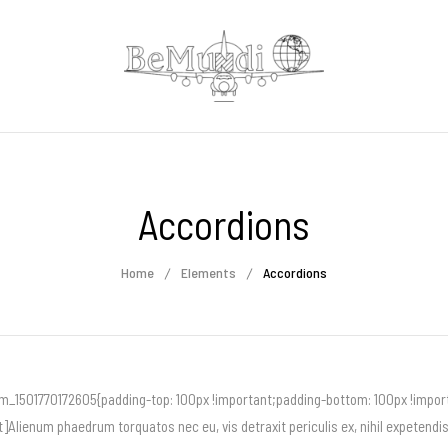
Accordions
Home
Elements
Accordions
1501770172605{padding-top: 100px !important;padding-bottom: 100px !import
ienum phaedrum torquatos nec eu, vis detraxit periculis ex, nihil expetendis in 