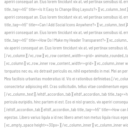
aperiri consequat an. Eius lorem tincidunt vix at, vel pertinax sensibus id,
title_tag=»h5″ title=»Is It Easy to Change Blog Layouts?»][vc_column_text]Ali
aperiri consequat an. Eius lorem tincidunt vix at, vel pertinax sensibus id,
title_tag=»h5″ title=»Can I Add Social Icons Anywhere?»][vc_column_text]Alien
aperiri consequat an. Eius lorem tincidunt vix at, vel pertinax sensibus id,
title_tag=»h5″ title=»How Do I Make my Header Transparent?»][vc_column_text]
vix aperiri consequat an. Eius lorem tincidunt vix at, vel pertinax sensibus 
[/vc_column][/vc_row][vc_row content_width=»grid» animate_rounded_tab
[vc_column][vc_row_inner row_content_width=»grid»][vc_column_inner wid
torquatos nec eu, vis detraxit periculis ex, nihil expetendis in mei. Mei an per
Mea facilisis urbanitas moderatius id. Vis ei rationibus definiebas.[/vc_c
consectetur adipiscing elit. Cras sollicitudin, tellus vitae condimentum eges
[/vc_column_text][/eltdf_accordion_tab][eltdf_accordion_tab title_tag=»h5″
pericula euripidis, hinc partem ei est. Eos ei nisl graecis, vix aperiri conse
[/eltdf_accordion_tab][eltdf_accordion_tab title_tag=»h5″ title=»How can I
egestas. Libero varius ligula a id nec libero amet non metus ligula risus eg
[vc_empty_space height=»30px»][/vc_column_inner][vc_column_inner width