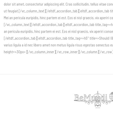
dolor sit amet, consectetur adipiscing elit. Cras sollicitudin, tellus vitae 
ut feugiat.[/vc_column_text][/eltdf_accordion_tab][eltdf_accordion_tab tit
Mei an pericula euripidis, hinc partem ei est. Eos ei nisl graecis, vix aperiri 
[/vc_column_text][/eltdf_accordion_tab][eltdf_accordion_tab title_tag=»h5″
an pericula euripidis, hinc partem ei est. Eos ei nisl graecis, vix aperiri co
[/eltdf_accordion_tab][eltdf_accordion_tab title_tag=»h5″ title=»Should I 
varius ligula a id nec libero amet non metus ligula risus egestas senectus 
height=»30px»][/vc_column_inner][/vc_row_inner][/vc_column][/vc_row