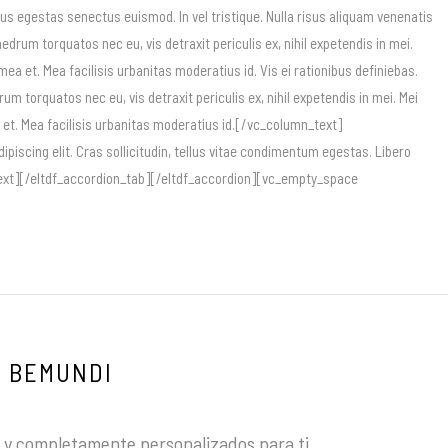
isus egestas senectus euismod. In vel tristique. Nulla risus aliquam venenatis
um torquatos nec eu, vis detraxit periculis ex, nihil expetendis in mei.
i mea et. Mea facilisis urbanitas moderatius id. Vis ei rationibus definiebas.
torquatos nec eu, vis detraxit periculis ex, nihil expetendis in mei. Mei
mea et. Mea facilisis urbanitas moderatius id.[/vc_column_text]
scing elit. Cras sollicitudin, tellus vitae condimentum egestas. Libero
mn_text][/eltdf_accordion_tab][/eltdf_accordion][vc_empty_space
BEMUNDI
y completamente personalizados para ti.