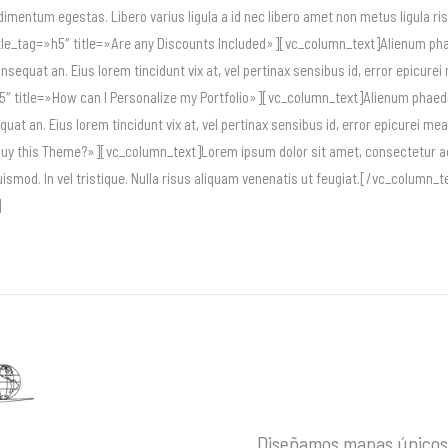
condimentum egestas. Libero varius ligula a id nec libero amet non metus ligula r
le_tag=»h5″ title=»Are any Discounts Included»][vc_column_text]Alienum phaedr
consequat an. Eius lorem tincidunt vix at, vel pertinax sensibus id, error epicure
 title=»How can I Personalize my Portfolio»][vc_column_text]Alienum phaedrum 
nsequat an. Eius lorem tincidunt vix at, vel pertinax sensibus id, error epicurei 
Buy this Theme?»][vc_column_text]Lorem ipsum dolor sit amet, consectetur adipi
euismod. In vel tristique. Nulla risus aliquam venenatis ut feugiat.[/vc_colu
]
Diseñamos mapas únicos 