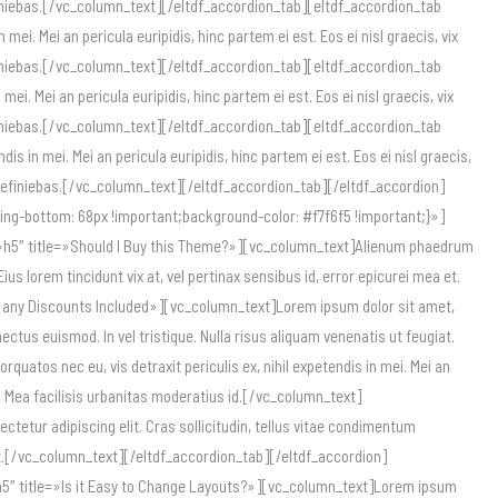
 definiebas.[/vc_column_text][/eltdf_accordion_tab][eltdf_accordion_tab
i. Mei an pericula euripidis, hinc partem ei est. Eos ei nisl graecis, vix
 definiebas.[/vc_column_text][/eltdf_accordion_tab][eltdf_accordion_tab
. Mei an pericula euripidis, hinc partem ei est. Eos ei nisl graecis, vix
 definiebas.[/vc_column_text][/eltdf_accordion_tab][eltdf_accordion_tab
in mei. Mei an pericula euripidis, hinc partem ei est. Eos ei nisl graecis,
bus definiebas.[/vc_column_text][/eltdf_accordion_tab][/eltdf_accordion]
-bottom: 68px !important;background-color: #f7f6f5 !important;}»]
»h5″ title=»Should I Buy this Theme?»][vc_column_text]Alienum phaedrum
 Eius lorem tincidunt vix at, vel pertinax sensibus id, error epicurei mea et.
Are any Discounts Included»][vc_column_text]Lorem ipsum dolor sit amet,
ectus euismod. In vel tristique. Nulla risus aliquam venenatis ut feugiat.
tos nec eu, vis detraxit periculis ex, nihil expetendis in mei. Mei an
 et. Mea facilisis urbanitas moderatius id.[/vc_column_text]
etur adipiscing elit. Cras sollicitudin, tellus vitae condimentum
giat.[/vc_column_text][/eltdf_accordion_tab][/eltdf_accordion]
5″ title=»Is it Easy to Change Layouts?»][vc_column_text]Lorem ipsum