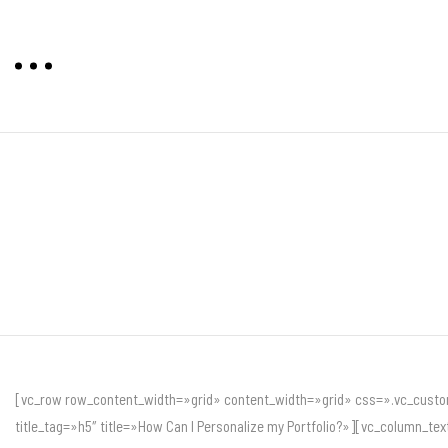
[vc_row row_content_width=»grid» content_width=»grid» css=».vc_custom_
title_tag=»h5″ title=»How Can I Personalize my Portfolio?»][vc_column_text]Al