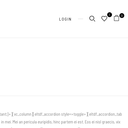
1
0
LOGIN
ant;}»][vc_column][eltdf_accordion style=»toggle»][eltdf_accordion_tab
mei. Mei an pericula euripidis, hinc partem ei est. Eos ei nisl graecis, vix