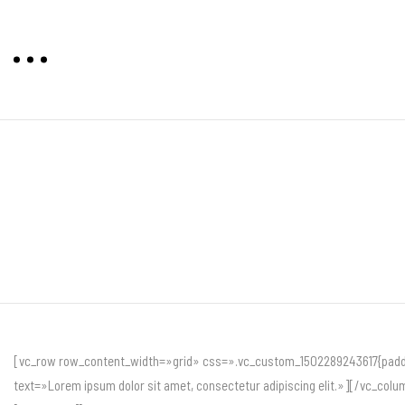
[vc_row row_content_width=»grid» css=».vc_custom_1502289243617{padding-
text=»Lorem ipsum dolor sit amet, consectetur adipiscing elit.»][/vc_c