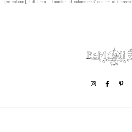
[vc_column][eltdf_team_list number_of_columns=»3″ number_of_items=»6