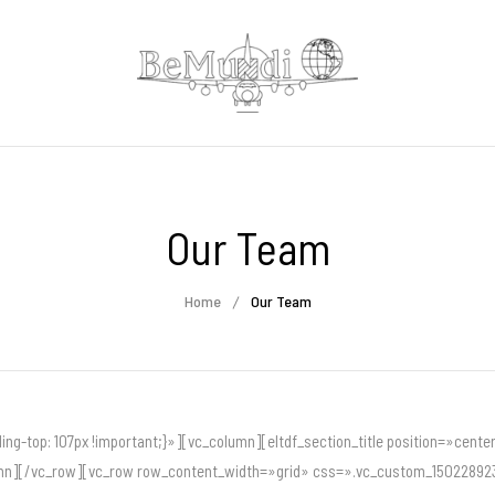
Our Team
Home
Our Team
top: 107px !important;}»][vc_column][eltdf_section_title position=»center
olumn][/vc_row][vc_row row_content_width=»grid» css=».vc_custom_1502289237