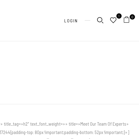
1
0
LOGIN
» title_tag=»h2″ text_font_weight=»» title=»Meet Our Team Of Experts»
244{padding-top: 80px !important;padding-bottom: 52px !important;}»]