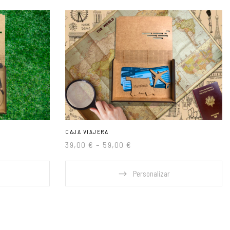
CAJA VIAJERA
39,00
€
–
59,00
€
Personalizar