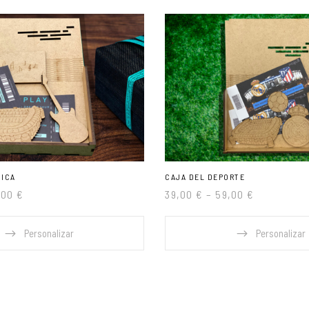
SICA
CAJA DEL DEPORTE
,00
€
39,00
€
–
59,00
€
Personalizar
Personalizar