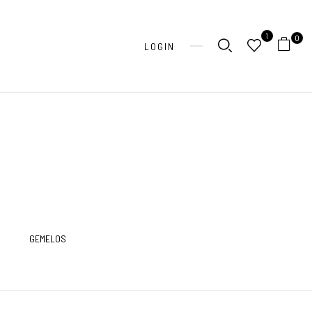
1
0
LOGIN
GEMELOS
LIBRETAS
M