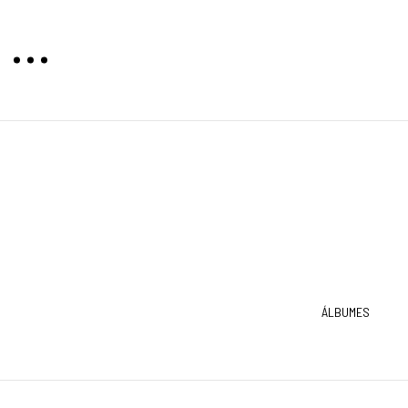
TAS
MAPAS
ÁLBUMES