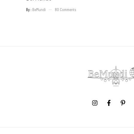
By :
BeMundi
80
Comments