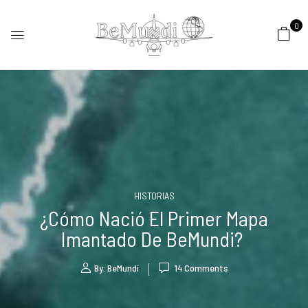
0
HISTORIAS
¿Cómo Nació El Primer Mapa
Imantado De BeMundi?
By:
BeMundi
14
Comments