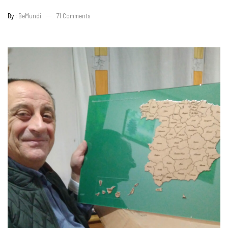
By :
BeMundi
71
Comments