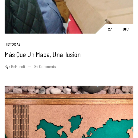
27
DIC
HISTORIAS
Más Que Un Mapa, Una Ilusión
By :
BeMundi
84
Comments