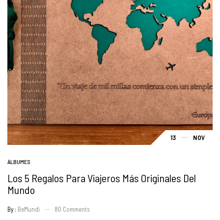
13
NOV
ÁLBUMES
Los 5 Regalos Para Viajeros Más Originales Del
Mundo
By :
BeMundi
80
Comments